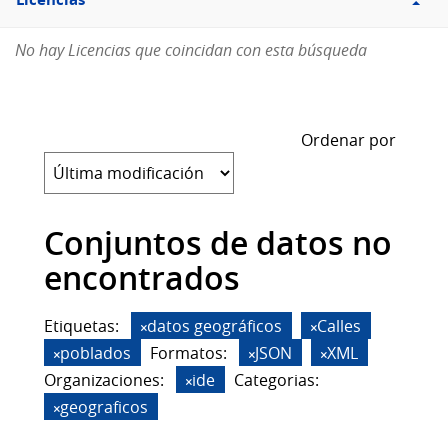
Licencias
No hay Licencias que coincidan con esta búsqueda
Ordenar por
Conjuntos de datos no
encontrados
Etiquetas:
datos geográficos
Calles
poblados
Formatos:
JSON
XML
Organizaciones:
ide
Categorias:
geograficos