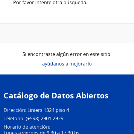
Por favor intente otra búsqueda.
Si encontraste algún error en este sitio:
ayúdanos a mejorarlo
Pie
de
Catálogo de Datos Abiertos
página
Dirección:
Liniers 1324 piso 4
Teléfono:
(+598) 2901 2929
Horario de atención:
Lunes a viernes de 9:30 a 17:30 hs.