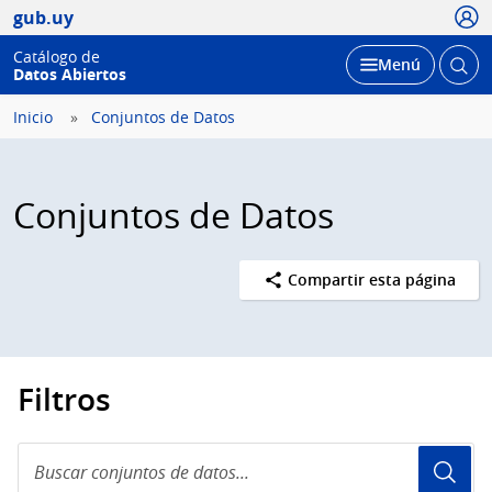
Usua
gub.uy
Catálogo de
Abrir
Desplegar
Menú
Datos Abiertos
busc
Inicio
Conjuntos de Datos
Conjuntos de Datos
Compartir esta página
Filtros
Buscar
conjuntos