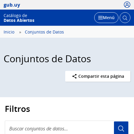
Usua
gub.uy
Catálogo de
Abrir
Desplegar
Menú
Datos Abiertos
busc
Inicio
Conjuntos de Datos
Conjuntos de Datos
Compartir esta página
Filtros
Buscar
conjuntos