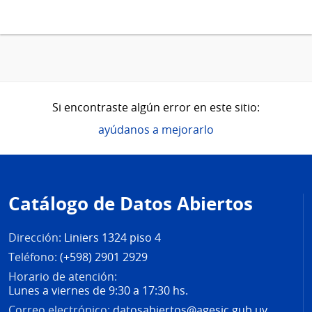
Si encontraste algún error en este sitio:
ayúdanos a mejorarlo
Pie
de
Catálogo de Datos Abiertos
página
Dirección:
Liniers 1324 piso 4
Teléfono:
(+598) 2901 2929
Horario de atención:
Lunes a viernes de 9:30 a 17:30 hs.
Correo electrónico:
datosabiertos@agesic.gub.uy