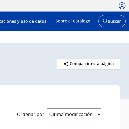
Usua
Menú
Sobre el Catálogo
caciones y uso de datos
Buscar
de
Abrir
buscador
navega
y
Compartir esta página
Ordenar por