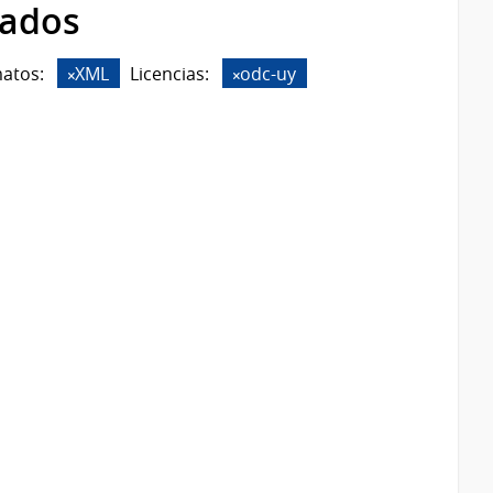
rados
atos:
XML
Licencias:
odc-uy