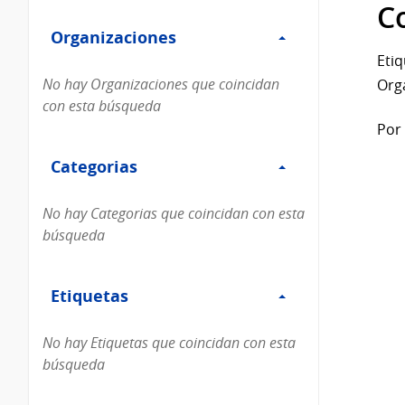
Filtro
datos...
C
Organizaciones
Organizaciones
Etiq
No hay Organizaciones que coincidan
Org
con esta búsqueda
Por 
Filtro
Categorias
Categorias
No hay Categorias que coincidan con esta
búsqueda
Filtro
Etiquetas
Etiquetas
No hay Etiquetas que coincidan con esta
búsqueda
Filtro