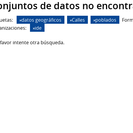
onjuntos de datos no encont
uetas:
datos geográficos
Calles
poblados
Form
anizaciones:
ide
favor intente otra búsqueda.