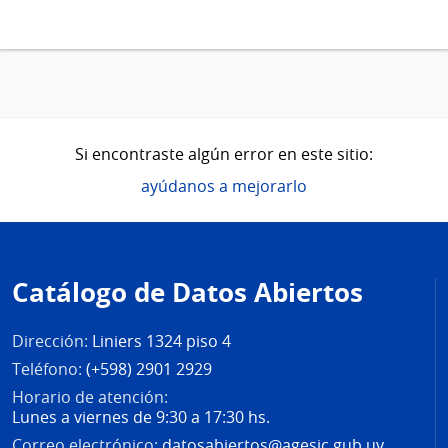
Si encontraste algún error en este sitio:
ayúdanos a mejorarlo
Pie
de
Catálogo de Datos Abiertos
página
Dirección:
Liniers 1324 piso 4
Teléfono:
(+598) 2901 2929
Horario de atención:
Lunes a viernes de 9:30 a 17:30 hs.
Correo electrónico:
datosabiertos@agesic.gub.uy