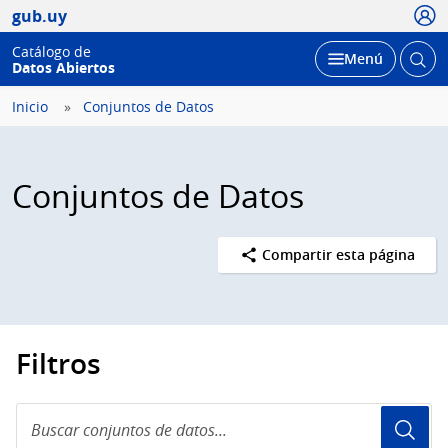
Usua
gub.uy
Catálogo de
Abrir
Desplegar
Menú
Datos Abiertos
busc
Inicio
Conjuntos de Datos
Conjuntos de Datos
Compartir esta página
Filtros
Buscar
conjuntos