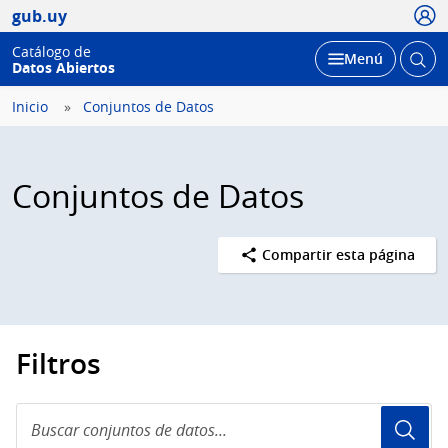
Usua
gub.uy
Catálogo de
Abrir
Desplegar
Menú
Datos Abiertos
busc
Inicio
Conjuntos de Datos
Conjuntos de Datos
Compartir esta página
Filtros
Buscar
conjuntos