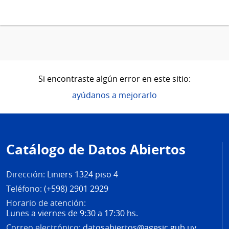
Si encontraste algún error en este sitio:
ayúdanos a mejorarlo
Pie
de
Catálogo de Datos Abiertos
página
Dirección:
Liniers 1324 piso 4
Teléfono:
(+598) 2901 2929
Horario de atención:
Lunes a viernes de 9:30 a 17:30 hs.
Correo electrónico:
datosabiertos@agesic.gub.uy