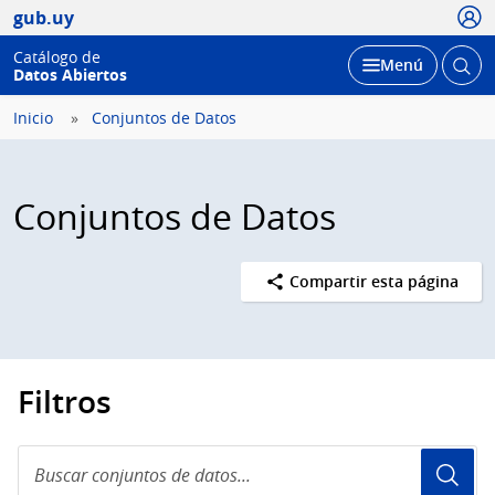
Usua
gub.uy
Catálogo de
Abrir
Desplegar
Menú
Datos Abiertos
busc
Inicio
Conjuntos de Datos
Conjuntos de Datos
Compartir esta página
Filtros
Buscar
conjuntos