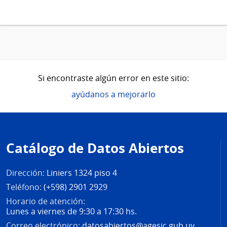
Si encontraste algún error en este sitio:
ayúdanos a mejorarlo
Pie
de
Catálogo de Datos Abiertos
página
Dirección:
Liniers 1324 piso 4
Teléfono:
(+598) 2901 2929
Horario de atención:
Lunes a viernes de 9:30 a 17:30 hs.
Correo electrónico:
datosabiertos@agesic.gub.uy