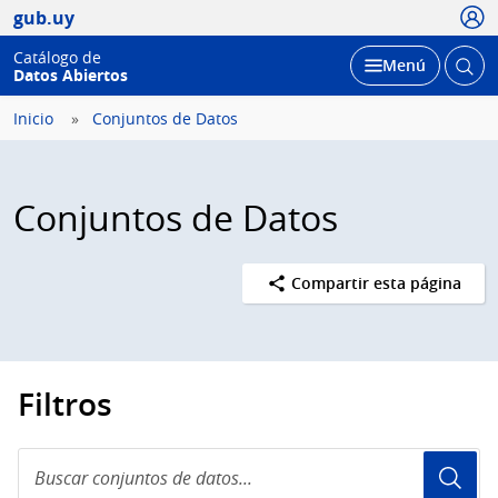
Usua
gub.uy
Catálogo de
Abrir
Desplegar
Menú
Datos Abiertos
busc
Inicio
Conjuntos de Datos
Conjuntos de Datos
Compartir esta página
Filtros
Buscar
conjuntos