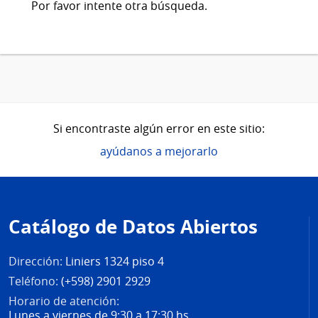
Por favor intente otra búsqueda.
Si encontraste algún error en este sitio:
ayúdanos a mejorarlo
Pie
de
Catálogo de Datos Abiertos
página
Dirección:
Liniers 1324 piso 4
Teléfono:
(+598) 2901 2929
Horario de atención:
Lunes a viernes de 9:30 a 17:30 hs.