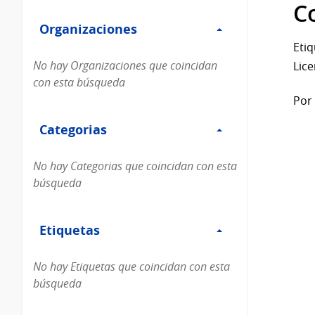
Filtro
datos...
C
Organizaciones
Organizaciones
Etiq
No hay Organizaciones que coincidan
Lice
con esta búsqueda
Por 
Filtro
Categorias
Categorias
No hay Categorias que coincidan con esta
búsqueda
Filtro
Etiquetas
Etiquetas
No hay Etiquetas que coincidan con esta
búsqueda
Filtro