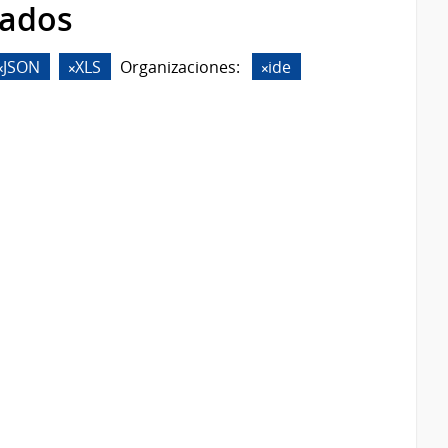
rados
JSON
XLS
Organizaciones:
ide