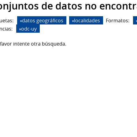
onjuntos de datos no encont
uetas:
datos geográficos
localidades
Formatos:
ncias:
odc-uy
favor intente otra búsqueda.