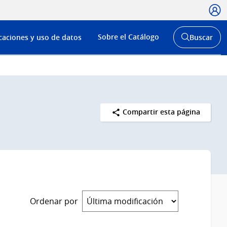
Usua
Menú
Sobre el Catálogo
caciones y uso de datos
Buscar
de
Abrir
buscador
navega
y
Compartir esta página
Ordenar por