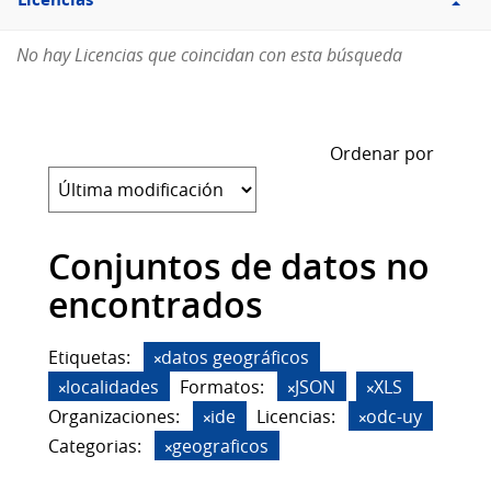
Licencias
No hay Licencias que coincidan con esta búsqueda
Ordenar por
Conjuntos de datos no
encontrados
Etiquetas:
datos geográficos
localidades
Formatos:
JSON
XLS
Organizaciones:
ide
Licencias:
odc-uy
Categorias:
geograficos