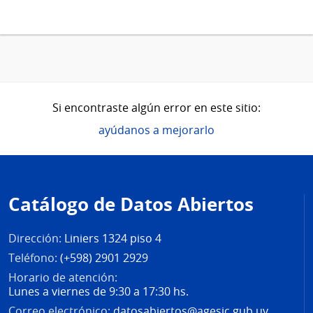
Si encontraste algún error en este sitio:
ayúdanos a mejorarlo
Pie
de
Catálogo de Datos Abiertos
página
Dirección:
Liniers 1324 piso 4
Teléfono:
(+598) 2901 2929
Horario de atención:
Lunes a viernes de 9:30 a 17:30 hs.
Correo electrónico:
datosabiertos@agesic.gub.uy