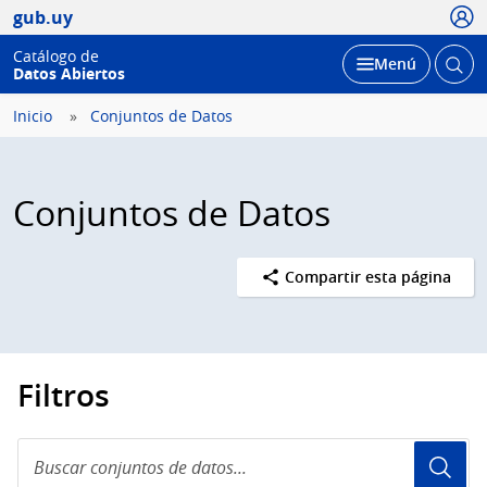
Usua
gub.uy
Catálogo de
Abrir
Desplegar
Menú
Datos Abiertos
busc
Inicio
Conjuntos de Datos
Conjuntos de Datos
Compartir esta página
Filtros
Buscar
conjuntos