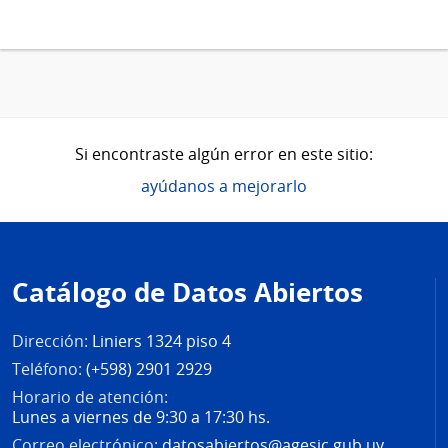
Si encontraste algún error en este sitio:
ayúdanos a mejorarlo
Pie
de
Catálogo de Datos Abiertos
página
Dirección:
Liniers 1324 piso 4
Teléfono:
(+598) 2901 2929
Horario de atención:
Lunes a viernes de 9:30 a 17:30 hs.
Correo electrónico:
datosabiertos@agesic.gub.uy