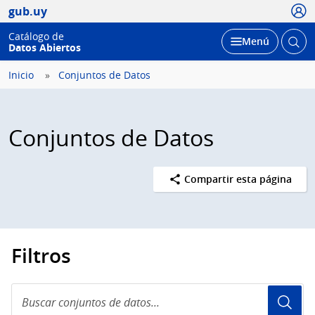
Usua
gub.uy
Catálogo de
Abrir
Desplegar
Menú
Datos Abiertos
busc
Inicio
Conjuntos de Datos
Conjuntos de Datos
Compartir esta página
Filtros
Buscar
conjuntos