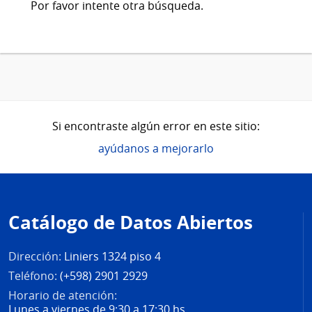
Por favor intente otra búsqueda.
Si encontraste algún error en este sitio:
ayúdanos a mejorarlo
Pie
de
Catálogo de Datos Abiertos
página
Dirección:
Liniers 1324 piso 4
Teléfono:
(+598) 2901 2929
Horario de atención:
Lunes a viernes de 9:30 a 17:30 hs.