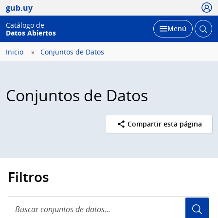
Usua
gub.uy
Catálogo de
Abrir
Desplegar
Menú
Datos Abiertos
busc
Inicio
Conjuntos de Datos
Conjuntos de Datos
Compartir esta página
Filtros
Buscar
conjuntos