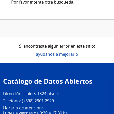
Por favor intente otra búsqueda.
Si encontraste algún error en este sitio:
ayúdanos a mejorarlo
Pie
de
Catálogo de Datos Abiertos
página
Dirección:
Liniers 1324 piso 4
Teléfono:
(+598) 2901 2929
Horario de atención:
Lunes a viernes de 9:30 a 17:30 hs.