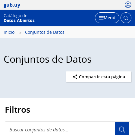
Usua
gub.uy
Catálogo de
Abrir
Desplegar
Menú
Datos Abiertos
busc
Inicio
Conjuntos de Datos
Conjuntos de Datos
Compartir esta página
Filtros
Buscar
conjuntos