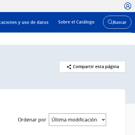
Usua
Menú
Sobre el Catálogo
caciones y uso de datos
Buscar
de
Abrir
buscador
navega
y
Compartir esta página
Ordenar por