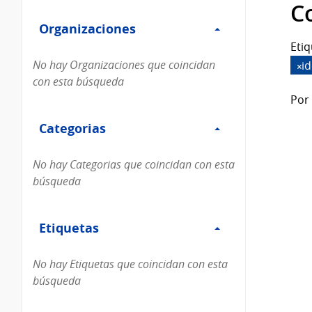
Filtro
datos...
C
Organizaciones
Organizaciones
Etiq
No hay Organizaciones que coincidan
i
con esta búsqueda
Por 
Filtro
Categorias
Categorias
No hay Categorias que coincidan con esta
búsqueda
Filtro
Etiquetas
Etiquetas
No hay Etiquetas que coincidan con esta
búsqueda
Filtro