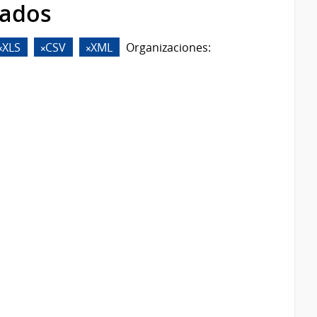
rados
XLS
CSV
XML
Organizaciones: