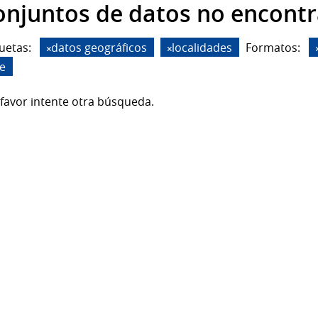
onjuntos de datos no encont
uetas:
datos geográficos
localidades
Formatos:
de
favor intente otra búsqueda.