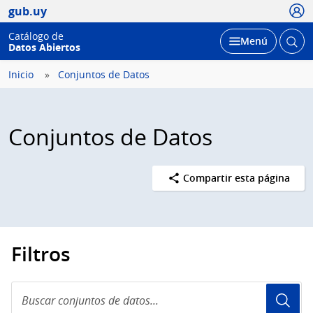
Usua
gub.uy
Catálogo de
Abrir
Desplegar
Menú
Datos Abiertos
busc
Inicio
Conjuntos de Datos
Conjuntos de Datos
Compartir esta página
Filtros
Buscar
conjuntos