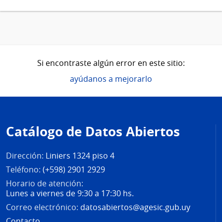
Si encontraste algún error en este sitio:
ayúdanos a mejorarlo
Pie
de
Catálogo de Datos Abiertos
página
Dirección:
Liniers 1324 piso 4
Teléfono:
(+598) 2901 2929
Horario de atención:
Lunes a viernes de 9:30 a 17:30 hs.
Correo electrónico:
datosabiertos@agesic.gub.uy
Contacto