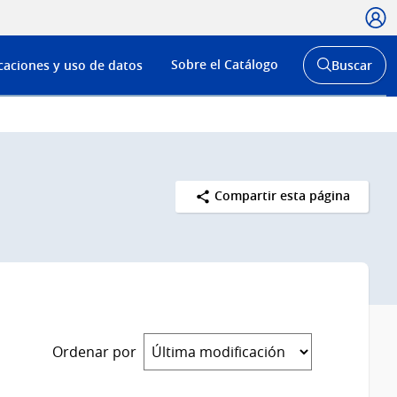
Usua
Menú
Sobre el Catálogo
caciones y uso de datos
Buscar
de
Abrir
buscador
navega
y
Compartir esta página
Ordenar por