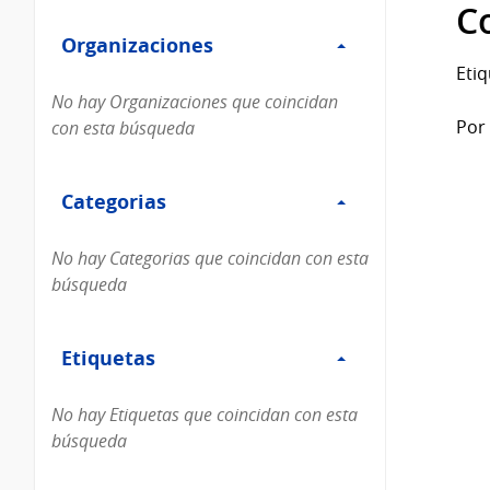
Filtro
datos...
C
Organizaciones
Organizaciones
Etiq
No hay Organizaciones que coincidan
Por 
con esta búsqueda
Filtro
Categorias
Categorias
No hay Categorias que coincidan con esta
búsqueda
Filtro
Etiquetas
Etiquetas
No hay Etiquetas que coincidan con esta
búsqueda
Filtro