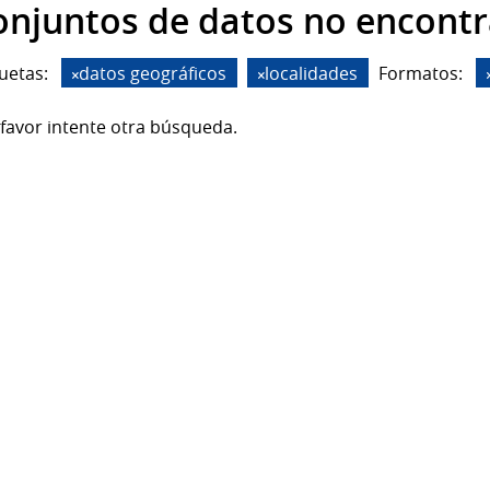
onjuntos de datos no encont
uetas:
datos geográficos
localidades
Formatos:
favor intente otra búsqueda.