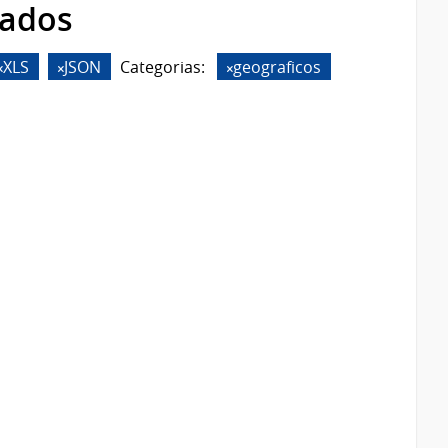
rados
XLS
JSON
Categorias:
geograficos