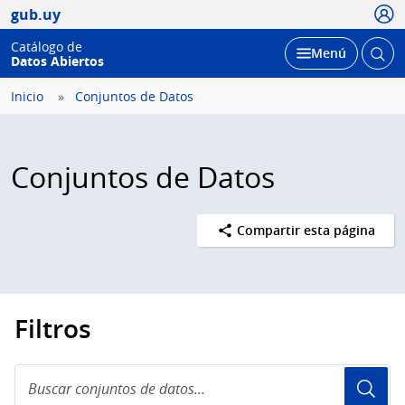
Usua
gub.uy
Catálogo de
Abrir
Desplegar
Menú
Datos Abiertos
busc
Inicio
Conjuntos de Datos
Conjuntos de Datos
Compartir esta página
Filtros
Buscar
conjuntos