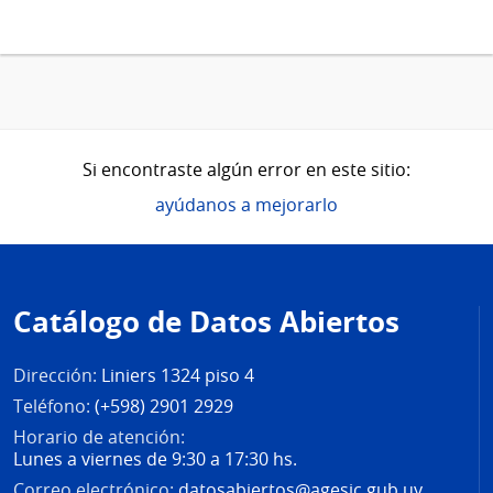
Si encontraste algún error en este sitio:
ayúdanos a mejorarlo
Pie
de
Catálogo de Datos Abiertos
página
Dirección:
Liniers 1324 piso 4
Teléfono:
(+598) 2901 2929
Horario de atención:
Lunes a viernes de 9:30 a 17:30 hs.
Correo electrónico:
datosabiertos@agesic.gub.uy