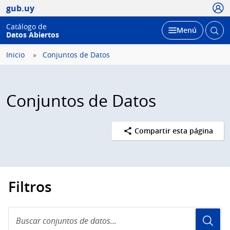
Usua
gub.uy
Catálogo de
Abrir
Desplegar
Menú
Datos Abiertos
busc
Inicio
Conjuntos de Datos
Conjuntos de Datos
Compartir esta página
Filtros
Buscar
conjuntos