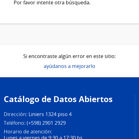
Por favor intente otra búsqueda.
Si encontraste algún error en este sitio:
ayúdanos a mejorarlo
Pie
de
Catálogo de Datos Abiertos
página
Dirección:
Liniers 1324 piso 4
Teléfono:
(+598) 2901 2929
Horario de atención:
Lunes a viernes de 9:30 a 17:30 hs.