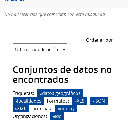
Licencias
No hay Licencias que coincidan con esta búsqueda
Ordenar por
Conjuntos de datos no
encontrados
Etiquetas:
datos geográficos
localidades
Formatos:
XLS
JSON
XML
Licencias:
odc-uy
Organizaciones:
ide