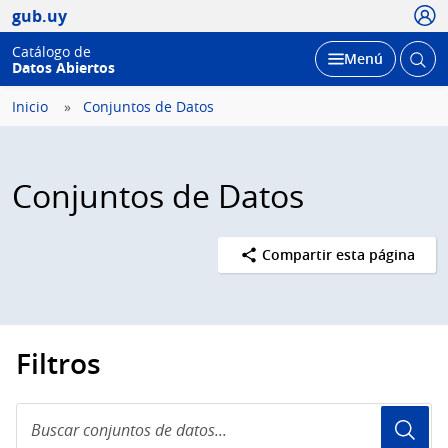
Usua
gub.uy
Catálogo de
Abrir
Desplegar
Menú
Datos Abiertos
busc
Inicio
Conjuntos de Datos
Conjuntos de Datos
Compartir esta página
Filtros
Buscar
conjuntos