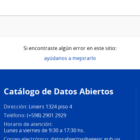
Si encontraste algún error en este sitio:
ayúdanos a mejorarlo
Pie
de
Catálogo de Datos Abiertos
página
Dirección:
Liniers 1324 piso 4
Teléfono:
(+598) 2901 2929
Horario de atención:
Lunes a viernes de 9:30 a 17:30 hs.
Correo electrónico:
datosabiertos@agesic.gub.uy