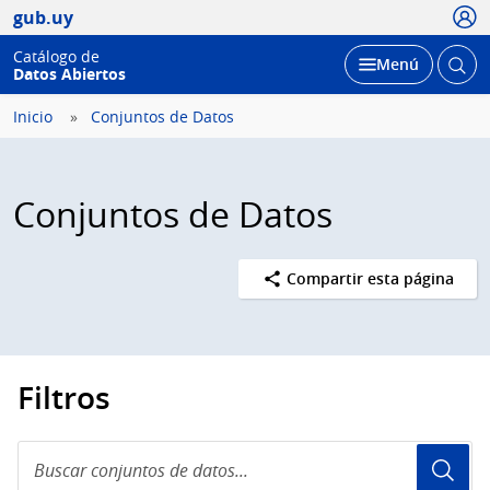
Usua
gub.uy
Catálogo de
Abrir
Desplegar
Menú
Datos Abiertos
busc
Inicio
Conjuntos de Datos
Conjuntos de Datos
Compartir esta página
Filtros
Buscar
conjuntos