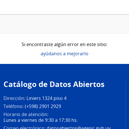
Si encontraste algún error en este sitio:
ayúdanos a mejorarlo
Pie
de
Catálogo de Datos Abiertos
página
Dirección:
Liniers 1324 piso 4
Teléfono:
(+598) 2901 2929
Horario de atención:
Lunes a viernes de 9:30 a 17:30 hs.
Correo electrónico:
datosabiertos@agesic.gub.uy