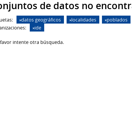
onjuntos de datos no encont
uetas:
datos geográficos
localidades
poblados
anizaciones:
ide
favor intente otra búsqueda.