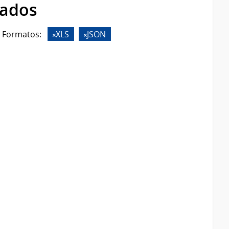
rados
Formatos:
XLS
JSON