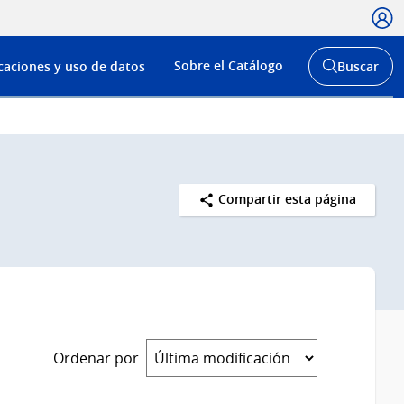
Usua
Menú
Sobre el Catálogo
caciones y uso de datos
Buscar
de
Abrir
buscador
navega
y
Compartir esta página
Ordenar por