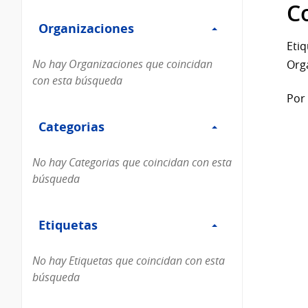
Filtro
datos...
C
Organizaciones
Organizaciones
Etiq
No hay Organizaciones que coincidan
Org
con esta búsqueda
Por 
Filtro
Categorias
Categorias
No hay Categorias que coincidan con esta
búsqueda
Filtro
Etiquetas
Etiquetas
No hay Etiquetas que coincidan con esta
búsqueda
Filtro