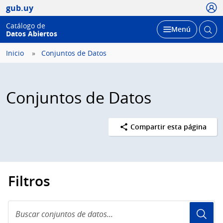
Usua
gub.uy
Catálogo de
Abrir
Desplegar
Menú
Datos Abiertos
busc
Inicio
Conjuntos de Datos
Conjuntos de Datos
Compartir esta página
Filtros
Buscar
conjuntos