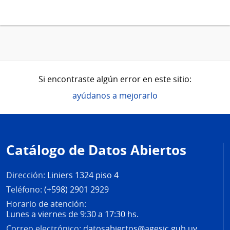
Si encontraste algún error en este sitio:
ayúdanos a mejorarlo
Pie
de
Catálogo de Datos Abiertos
página
Dirección:
Liniers 1324 piso 4
Teléfono:
(+598) 2901 2929
Horario de atención:
Lunes a viernes de 9:30 a 17:30 hs.
Correo electrónico:
datosabiertos@agesic.gub.uy