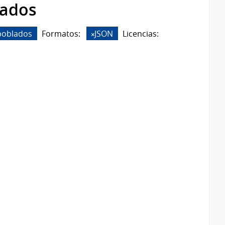
rados
poblados
Formatos:
JSON
Licencias: