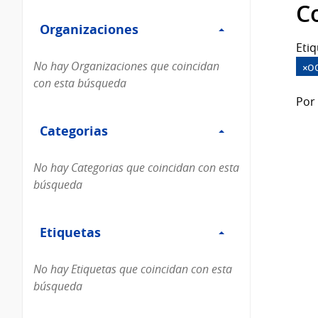
Filtro
datos...
C
Organizaciones
Organizaciones
Etiq
No hay Organizaciones que coincidan
o
con esta búsqueda
Por 
Filtro
Categorias
Categorias
No hay Categorias que coincidan con esta
búsqueda
Filtro
Etiquetas
Etiquetas
No hay Etiquetas que coincidan con esta
búsqueda
Filtro