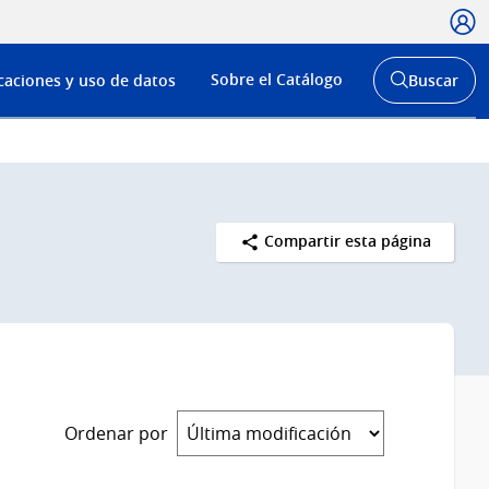
Usua
Menú
Sobre el Catálogo
caciones y uso de datos
Buscar
de
Abrir
buscador
navega
y
Compartir esta página
Ordenar por