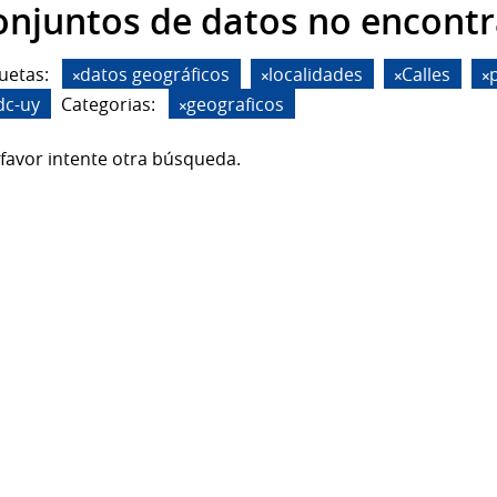
onjuntos de datos no encont
uetas:
datos geográficos
localidades
Calles
dc-uy
Categorias:
geograficos
favor intente otra búsqueda.