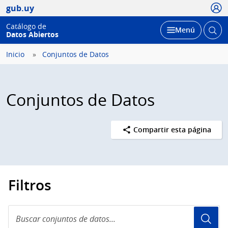
Usua
gub.uy
Catálogo de
Abrir
Desplegar
Menú
Datos Abiertos
busc
Inicio
Conjuntos de Datos
Conjuntos de Datos
Compartir esta página
Filtros
Buscar
conjuntos