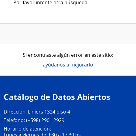
Por favor intente otra búsqueda.
Si encontraste algún error en este sitio:
ayúdanos a mejorarlo
Pie
de
Catálogo de Datos Abiertos
página
Dirección:
Liniers 1324 piso 4
Teléfono:
(+598) 2901 2929
Horario de atención:
Lunes a viernes de 9:30 a 17:30 hs.