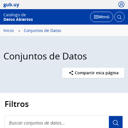
Usua
gub.uy
Catálogo de
Abrir
Desplegar
Menú
Datos Abiertos
busc
Inicio
Conjuntos de Datos
Conjuntos de Datos
Compartir esta página
Filtros
Buscar
conjuntos