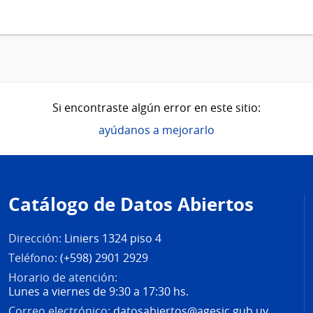
Si encontraste algún error en este sitio:
ayúdanos a mejorarlo
Pie
de
Catálogo de Datos Abiertos
página
Dirección:
Liniers 1324 piso 4
Teléfono:
(+598) 2901 2929
Horario de atención:
Lunes a viernes de 9:30 a 17:30 hs.
Correo electrónico:
datosabiertos@agesic.gub.uy