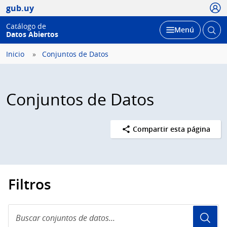
Usua
gub.uy
Catálogo de
Abrir
Desplegar
Menú
Datos Abiertos
busc
Inicio
Conjuntos de Datos
Conjuntos de Datos
Compartir esta página
Filtros
Buscar
conjuntos