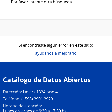
Por favor intente otra búsqueda.
Si encontraste algún error en este sitio:
ayúdanos a mejorarlo
Pie
de
Catálogo de Datos Abiertos
página
Dirección:
Liniers 1324 piso 4
Teléfono:
(+598) 2901 2929
Horario de atención:
Lunes a viernes de 9:30 a 17:30 hs.