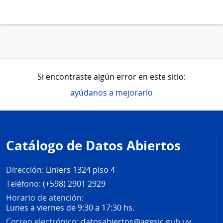
Si encontraste algún error en este sitio:
ayúdanos a mejorarlo
Pie
de
Catálogo de Datos Abiertos
página
Dirección:
Liniers 1324 piso 4
Teléfono:
(+598) 2901 2929
Horario de atención:
Lunes a viernes de 9:30 a 17:30 hs.
Correo electrónico:
datosabiertos@agesic.gub.uy