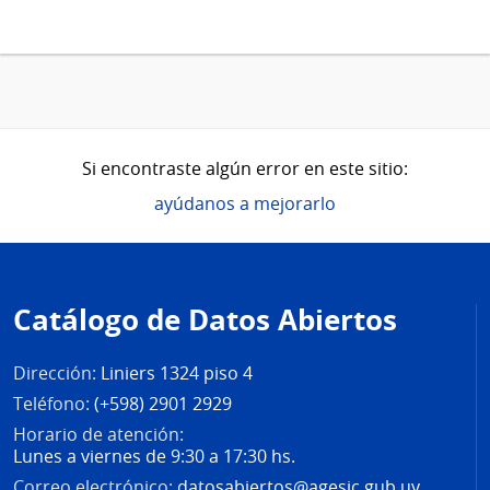
Si encontraste algún error en este sitio:
ayúdanos a mejorarlo
Pie
de
Catálogo de Datos Abiertos
página
Dirección:
Liniers 1324 piso 4
Teléfono:
(+598) 2901 2929
Horario de atención:
Lunes a viernes de 9:30 a 17:30 hs.
Correo electrónico:
datosabiertos@agesic.gub.uy