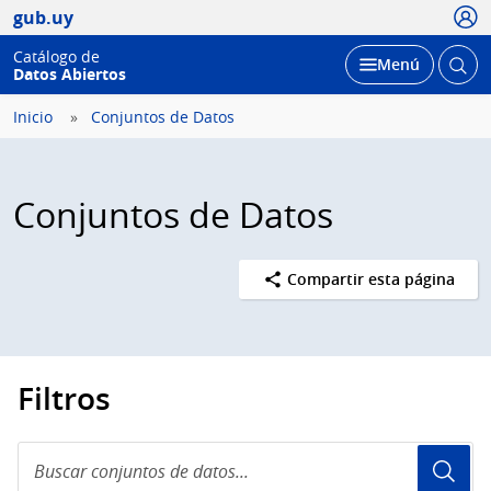
Usua
gub.uy
Catálogo de
Abrir
Desplegar
Menú
Datos Abiertos
busc
Inicio
Conjuntos de Datos
Conjuntos de Datos
Compartir esta página
Filtros
Buscar
conjuntos