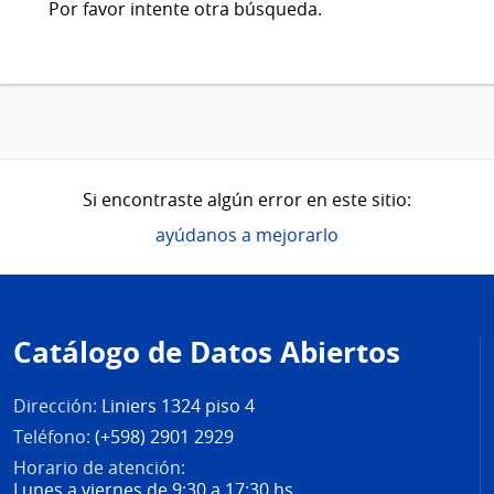
Por favor intente otra búsqueda.
Si encontraste algún error en este sitio:
ayúdanos a mejorarlo
Pie
de
Catálogo de Datos Abiertos
página
Dirección:
Liniers 1324 piso 4
Teléfono:
(+598) 2901 2929
Horario de atención:
Lunes a viernes de 9:30 a 17:30 hs.