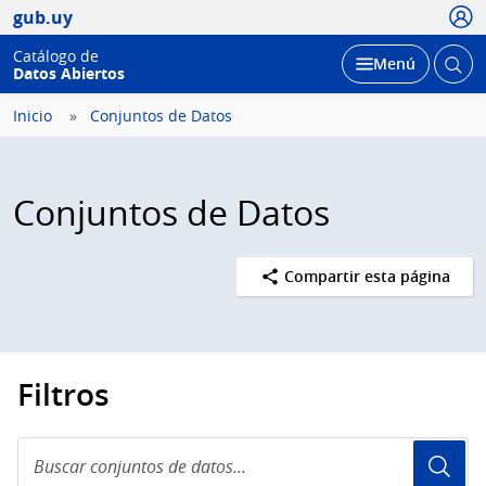
Usua
gub.uy
Catálogo de
Abrir
Desplegar
Menú
Datos Abiertos
busc
Inicio
Conjuntos de Datos
Conjuntos de Datos
Compartir esta página
Filtros
Buscar
conjuntos