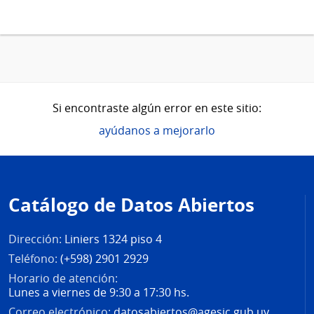
Si encontraste algún error en este sitio:
ayúdanos a mejorarlo
Pie
de
Catálogo de Datos Abiertos
página
Dirección:
Liniers 1324 piso 4
Teléfono:
(+598) 2901 2929
Horario de atención:
Lunes a viernes de 9:30 a 17:30 hs.
Correo electrónico:
datosabiertos@agesic.gub.uy