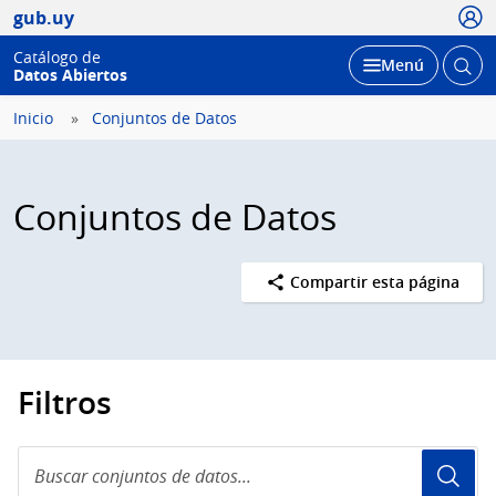
Usua
gub.uy
Catálogo de
Abrir
Desplegar
Menú
Datos Abiertos
busc
Inicio
Conjuntos de Datos
Conjuntos de Datos
Compartir esta página
Filtros
Buscar
conjuntos