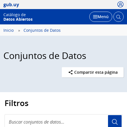
Usua
gub.uy
Catálogo de
Abrir
Desplegar
Menú
Datos Abiertos
busc
Inicio
Conjuntos de Datos
Conjuntos de Datos
Compartir esta página
Filtros
Buscar
conjuntos