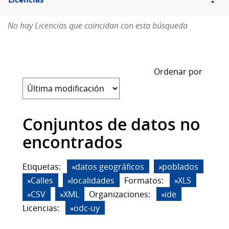
Licencias
No hay Licencias que coincidan con esta búsqueda
Ordenar por
Conjuntos de datos no
encontrados
Etiquetas:
datos geográficos
poblados
Calles
localidades
Formatos:
XLS
CSV
XML
Organizaciones:
ide
Licencias:
odc-uy