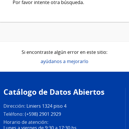
Por favor intente otra búsqueda.
Si encontraste algún error en este sitio:
ayúdanos a mejorarlo
Pie
de
Catálogo de Datos Abiertos
página
Dirección:
Liniers 1324 piso 4
Teléfono:
(+598) 2901 2929
Horario de atención:
Lunes a viernes de 9:30 a 17:30 hs.