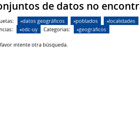
onjuntos de datos no encont
uetas:
datos geográficos
poblados
localidades
ncias:
odc-uy
Categorias:
geograficos
favor intente otra búsqueda.