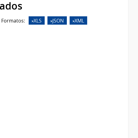
rados
Formatos:
XLS
JSON
XML