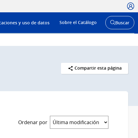
Usua
Menú
Sobre el Catálogo
caciones y uso de datos
Buscar
de
Abrir
buscador
navega
y
Compartir esta página
Ordenar por