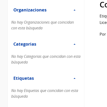
Filtro
datos...
C
Organizaciones
Organizaciones
Etiq
No hay Organizaciones que coincidan
Lice
con esta búsqueda
Por 
Filtro
Categorias
Categorias
No hay Categorias que coincidan con esta
búsqueda
Filtro
Etiquetas
Etiquetas
No hay Etiquetas que coincidan con esta
búsqueda
Filtro