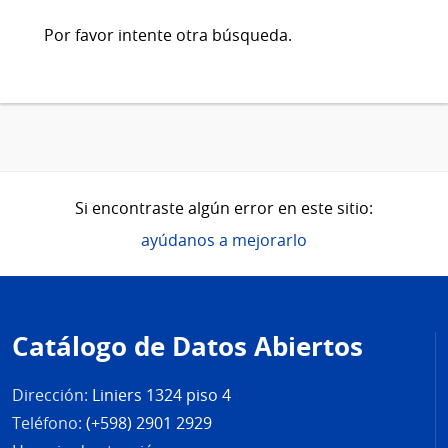
Por favor intente otra búsqueda.
Si encontraste algún error en este sitio:
ayúdanos a mejorarlo
Pie
de
Catálogo de Datos Abiertos
página
Dirección:
Liniers 1324 piso 4
Teléfono:
(+598) 2901 2929