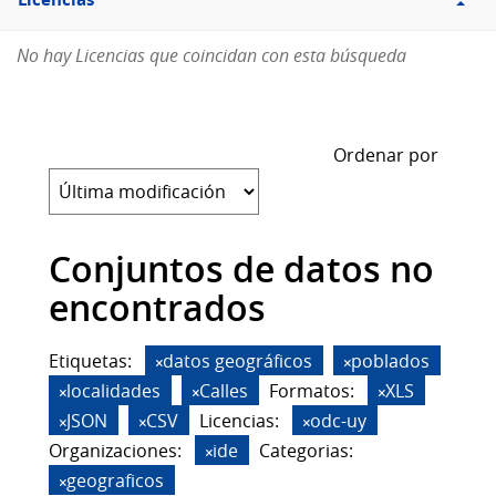
Licencias
No hay Licencias que coincidan con esta búsqueda
Ordenar por
Conjuntos de datos no
encontrados
Etiquetas:
datos geográficos
poblados
localidades
Calles
Formatos:
XLS
JSON
CSV
Licencias:
odc-uy
Organizaciones:
ide
Categorias:
geograficos