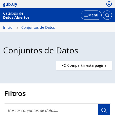
Usua
gub.uy
Catálogo de
Abrir
Desplegar
Menú
Datos Abiertos
busc
Inicio
Conjuntos de Datos
Conjuntos de Datos
Compartir esta página
Filtros
Buscar
conjuntos