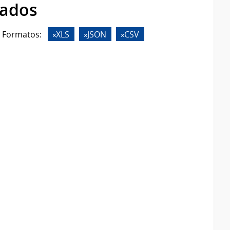
rados
Formatos:
XLS
JSON
CSV