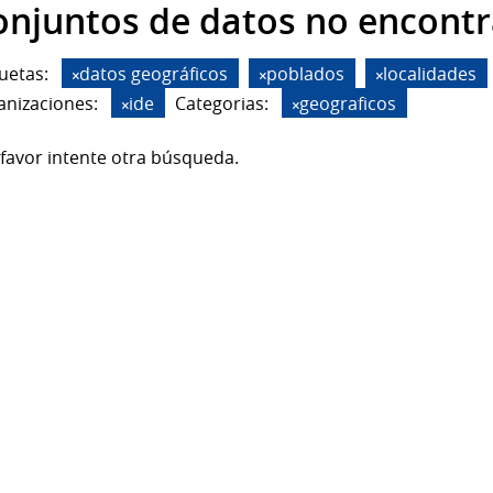
onjuntos de datos no encont
uetas:
datos geográficos
poblados
localidades
anizaciones:
ide
Categorias:
geograficos
favor intente otra búsqueda.