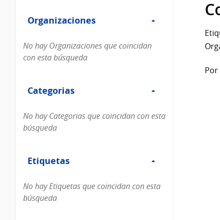
Filtro
datos...
C
Organizaciones
Organizaciones
Etiq
No hay Organizaciones que coincidan
Org
con esta búsqueda
Por 
Filtro
Categorias
Categorias
No hay Categorias que coincidan con esta
búsqueda
Filtro
Etiquetas
Etiquetas
No hay Etiquetas que coincidan con esta
búsqueda
Filtro