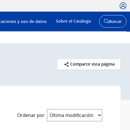
Usua
Menú
Sobre el Catálogo
caciones y uso de datos
Buscar
de
Abrir
buscador
navega
y
Compartir esta página
Ordenar por