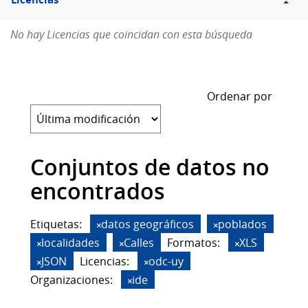
Licencias
No hay Licencias que coincidan con esta búsqueda
Ordenar por
Conjuntos de datos no
encontrados
Etiquetas:
datos geográficos
poblados
localidades
Calles
Formatos:
XLS
JSON
Licencias:
odc-uy
Organizaciones:
ide