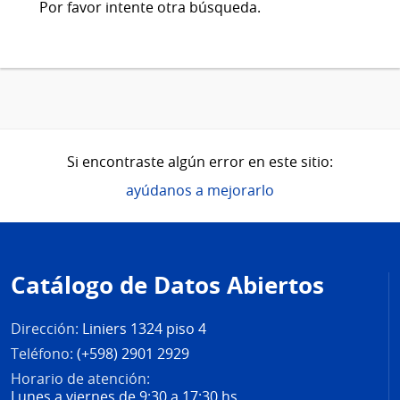
Por favor intente otra búsqueda.
Si encontraste algún error en este sitio:
ayúdanos a mejorarlo
Pie
de
Catálogo de Datos Abiertos
página
Dirección:
Liniers 1324 piso 4
Teléfono:
(+598) 2901 2929
Horario de atención:
Lunes a viernes de 9:30 a 17:30 hs.