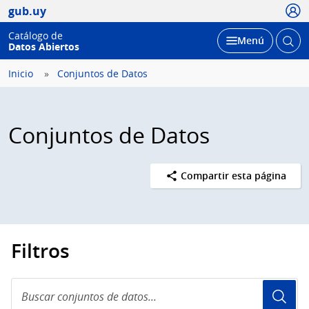
Usua
gub.uy
Catálogo de
Abrir
Desplegar
Menú
Datos Abiertos
busc
Inicio
Conjuntos de Datos
Conjuntos de Datos
Compartir esta página
Filtros
Buscar
conjuntos