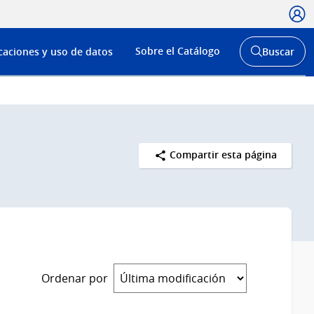
Usua
Menú
Sobre el Catálogo
caciones y uso de datos
Buscar
de
Abrir
buscador
navega
y
Compartir esta página
Ordenar por