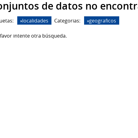
onjuntos de datos no encont
uetas:
localidades
Categorias:
geograficos
favor intente otra búsqueda.