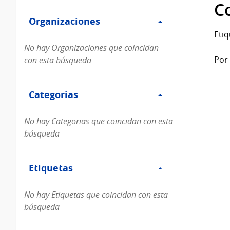
Filtro
datos...
C
Organizaciones
Organizaciones
Etiq
No hay Organizaciones que coincidan
Por 
con esta búsqueda
Filtro
Categorias
Categorias
No hay Categorias que coincidan con esta
búsqueda
Filtro
Etiquetas
Etiquetas
No hay Etiquetas que coincidan con esta
búsqueda
Filtro