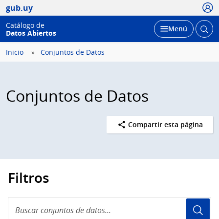
Usua
gub.uy
Catálogo de
Abrir
Desplegar
Menú
Datos Abiertos
busc
Inicio
Conjuntos de Datos
Conjuntos de Datos
Compartir esta página
Filtros
Buscar
conjuntos