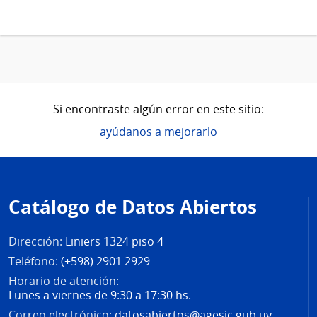
Si encontraste algún error en este sitio:
ayúdanos a mejorarlo
Pie
de
Catálogo de Datos Abiertos
página
Dirección:
Liniers 1324 piso 4
Teléfono:
(+598) 2901 2929
Horario de atención:
Lunes a viernes de 9:30 a 17:30 hs.
Correo electrónico:
datosabiertos@agesic.gub.uy