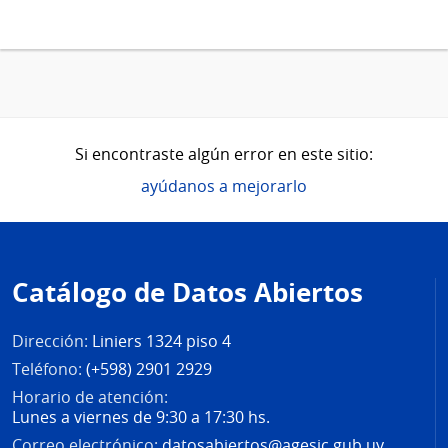
Si encontraste algún error en este sitio:
ayúdanos a mejorarlo
Pie
de
Catálogo de Datos Abiertos
página
Dirección:
Liniers 1324 piso 4
Teléfono:
(+598) 2901 2929
Horario de atención:
Lunes a viernes de 9:30 a 17:30 hs.
Correo electrónico:
datosabiertos@agesic.gub.uy