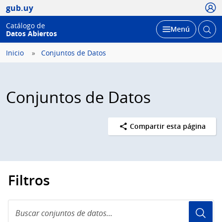
Usua
gub.uy
Catálogo de
Abrir
Desplegar
Menú
Datos Abiertos
busc
Inicio
Conjuntos de Datos
Conjuntos de Datos
Compartir esta página
Filtros
Buscar
conjuntos