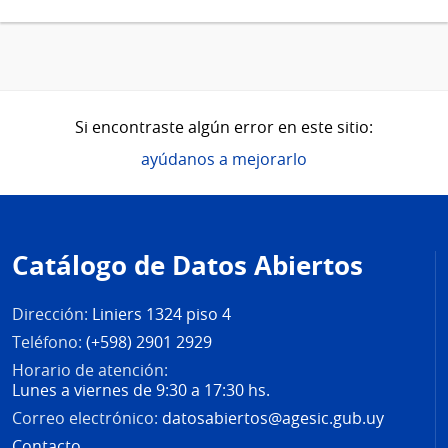
Si encontraste algún error en este sitio:
ayúdanos a mejorarlo
Pie
de
Catálogo de Datos Abiertos
página
Dirección:
Liniers 1324 piso 4
Teléfono:
(+598) 2901 2929
Horario de atención:
Lunes a viernes de 9:30 a 17:30 hs.
Correo electrónico:
datosabiertos@agesic.gub.uy
Contacto