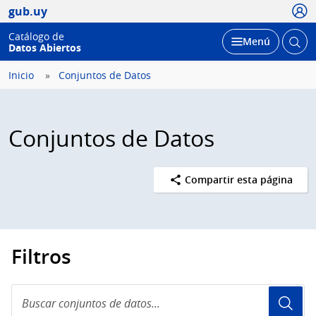
Usua
gub.uy
Catálogo de
Abrir
Desplegar
Menú
Datos Abiertos
busc
Inicio
Conjuntos de Datos
Conjuntos de Datos
Compartir esta página
Filtros
Buscar
conjuntos