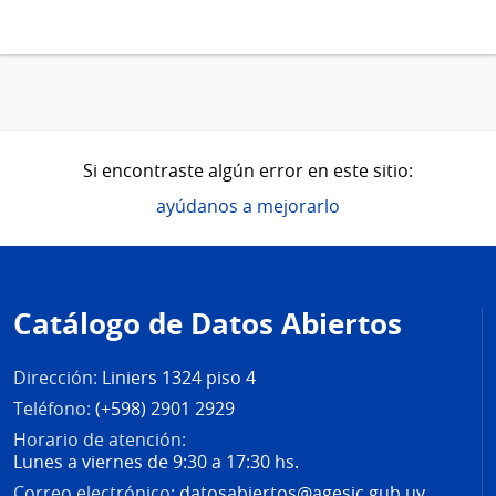
Si encontraste algún error en este sitio:
ayúdanos a mejorarlo
Pie
de
Catálogo de Datos Abiertos
página
Dirección:
Liniers 1324 piso 4
Teléfono:
(+598) 2901 2929
Horario de atención:
Lunes a viernes de 9:30 a 17:30 hs.
Correo electrónico:
datosabiertos@agesic.gub.uy