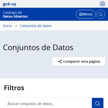
Usua
gub.uy
Catálogo de
Abrir
Desplegar
Menú
Datos Abiertos
busc
Inicio
Conjuntos de Datos
Conjuntos de Datos
Compartir esta página
Filtros
Buscar
conjuntos