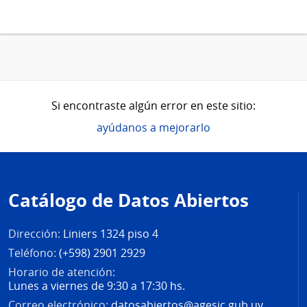
Si encontraste algún error en este sitio:
ayúdanos a mejorarlo
Pie
de
Catálogo de Datos Abiertos
página
Dirección:
Liniers 1324 piso 4
Teléfono:
(+598) 2901 2929
Horario de atención:
Lunes a viernes de 9:30 a 17:30 hs.
Correo electrónico:
datosabiertos@agesic.gub.uy