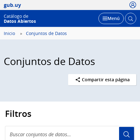
Usua
gub.uy
Catálogo de
Abrir
Desplegar
Menú
Datos Abiertos
busc
Inicio
Conjuntos de Datos
Conjuntos de Datos
Compartir esta página
Filtros
Buscar
conjuntos