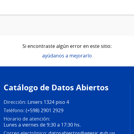
Si encontraste algún error en este sitio:
ayúdanos a mejorarlo
Pie
de
Catálogo de Datos Abiertos
página
Dirección:
Liniers 1324 piso 4
Teléfono:
(+598) 2901 2929
Horario de atención:
Lunes a viernes de 9:30 a 17:30 hs.
Correo electrónico:
datosabiertos@agesic.gub.uy