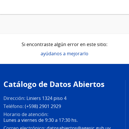
Si encontraste algún error en este sitio:
ayúdanos a mejorarlo
Pie
de
Catálogo de Datos Abiertos
página
Dirección:
Liniers 1324 piso 4
Teléfono:
(+598) 2901 2929
Horario de atención:
Lunes a viernes de 9:30 a 17:30 hs.
Correo electrónico:
datosabiertos@agesic.gub.uy