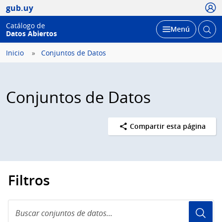
Usua
gub.uy
Catálogo de
Abrir
Desplegar
Menú
Datos Abiertos
busc
Inicio
Conjuntos de Datos
Conjuntos de Datos
Compartir esta página
Filtros
Buscar
conjuntos