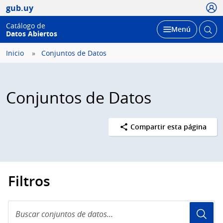
Usua
gub.uy
Catálogo de
Abrir
Desplegar
Menú
Datos Abiertos
busc
Inicio
Conjuntos de Datos
Conjuntos de Datos
Compartir esta página
Filtros
Buscar
conjuntos