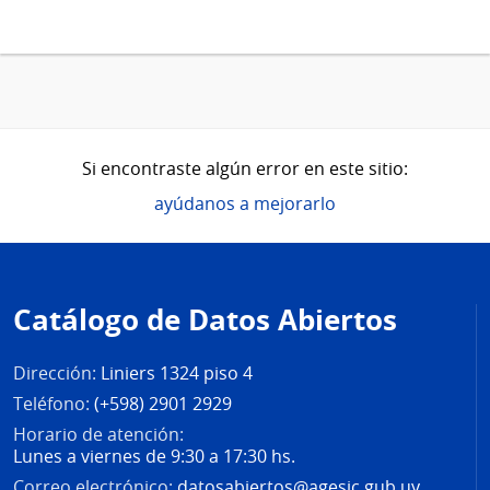
Si encontraste algún error en este sitio:
ayúdanos a mejorarlo
Pie
de
Catálogo de Datos Abiertos
página
Dirección:
Liniers 1324 piso 4
Teléfono:
(+598) 2901 2929
Horario de atención:
Lunes a viernes de 9:30 a 17:30 hs.
Correo electrónico:
datosabiertos@agesic.gub.uy