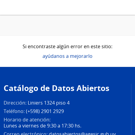
Si encontraste algún error en este sitio:
ayúdanos a mejorarlo
Pie
de
Catálogo de Datos Abiertos
página
Dirección:
Liniers 1324 piso 4
Teléfono:
(+598) 2901 2929
Horario de atención:
Lunes a viernes de 9:30 a 17:30 hs.
Correo electrónico:
datosabiertos@agesic.gub.uy