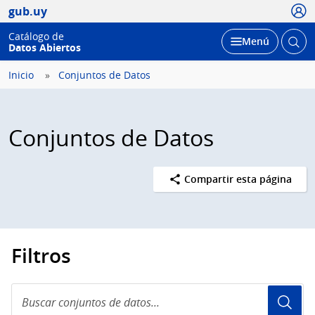
Usua
gub.uy
Catálogo de
Abrir
Desplegar
Menú
Datos Abiertos
busc
Inicio
Conjuntos de Datos
Conjuntos de Datos
Compartir esta página
Filtros
Buscar
conjuntos