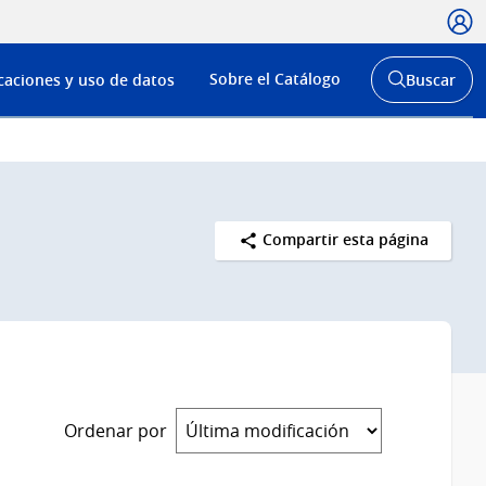
Usua
Menú
Sobre el Catálogo
caciones y uso de datos
Buscar
de
Abrir
buscador
navega
y
Compartir esta página
Ordenar por