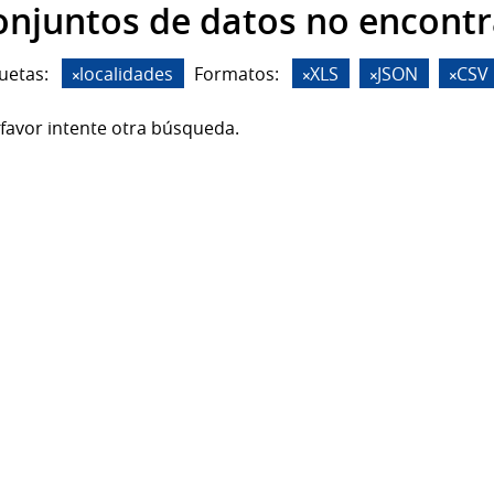
onjuntos de datos no encont
uetas:
localidades
Formatos:
XLS
JSON
CSV
favor intente otra búsqueda.