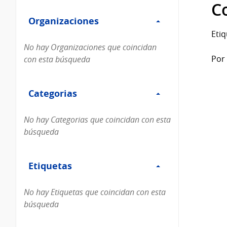
Filtro
datos...
C
Organizaciones
Organizaciones
Etiq
No hay Organizaciones que coincidan
Por 
con esta búsqueda
Filtro
Categorias
Categorias
No hay Categorias que coincidan con esta
búsqueda
Filtro
Etiquetas
Etiquetas
No hay Etiquetas que coincidan con esta
búsqueda
Filtro