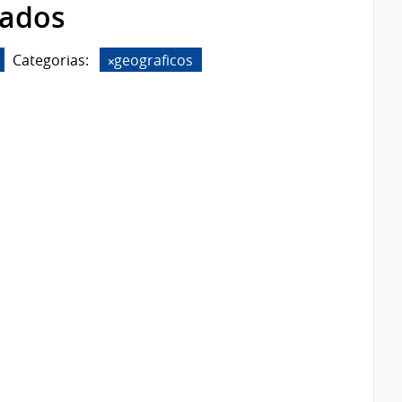
rados
Categorias:
geograficos