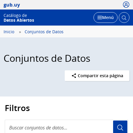
Usua
gub.uy
Catálogo de
Abrir
Desplegar
Menú
Datos Abiertos
busc
Inicio
Conjuntos de Datos
Conjuntos de Datos
Compartir esta página
Filtros
Buscar
conjuntos