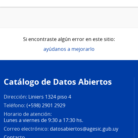
Si encontraste algún error en este sitio:
ayúdanos a mejorarlo
Pie
de
Catálogo de Datos Abiertos
página
Dirección:
Liniers 1324 piso 4
Teléfono:
(+598) 2901 2929
Horario de atención:
Lunes a viernes de 9:30 a 17:30 hs.
Correo electrónico:
datosabiertos@agesic.gub.uy
Contacto