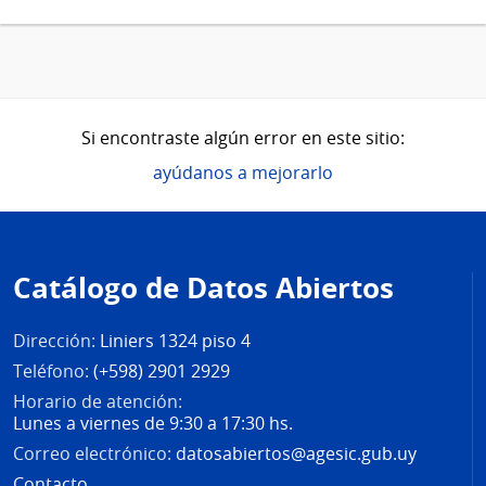
Si encontraste algún error en este sitio:
ayúdanos a mejorarlo
Pie
de
Catálogo de Datos Abiertos
página
Dirección:
Liniers 1324 piso 4
Teléfono:
(+598) 2901 2929
Horario de atención:
Lunes a viernes de 9:30 a 17:30 hs.
Correo electrónico:
datosabiertos@agesic.gub.uy
Contacto