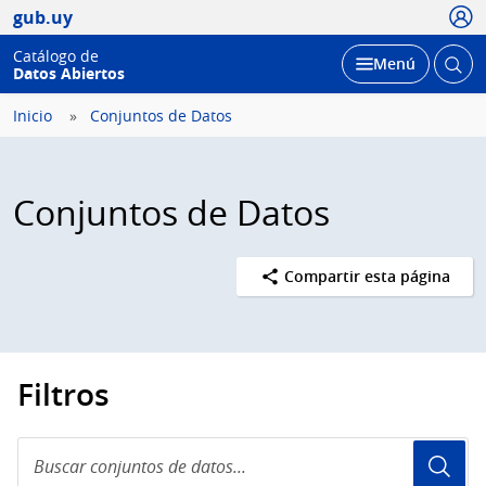
Usua
gub.uy
Catálogo de
Abrir
Desplegar
Menú
Datos Abiertos
busc
Inicio
Conjuntos de Datos
Conjuntos de Datos
Compartir esta página
Filtros
Buscar
conjuntos