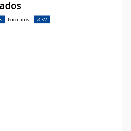
rados
s
Formatos:
CSV