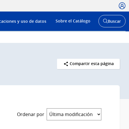
Usua
Menú
Sobre el Catálogo
caciones y uso de datos
Buscar
de
Abrir
buscador
navega
y
Compartir esta página
Ordenar por