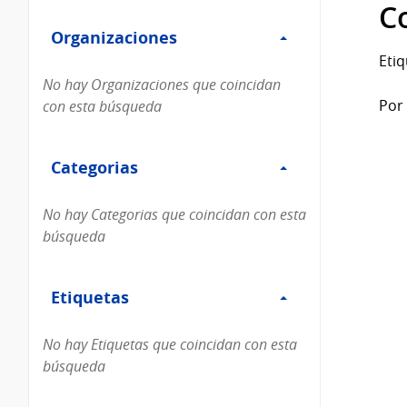
Filtro
datos...
C
Organizaciones
Organizaciones
Etiq
No hay Organizaciones que coincidan
Por 
con esta búsqueda
Filtro
Categorias
Categorias
No hay Categorias que coincidan con esta
búsqueda
Filtro
Etiquetas
Etiquetas
No hay Etiquetas que coincidan con esta
búsqueda
Filtro