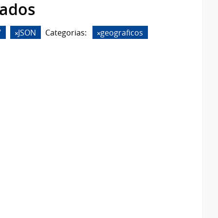
rados
V
JSON
Categorias:
geograficos