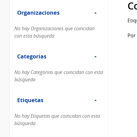
Filtro
datos...
C
Organizaciones
Organizaciones
Etiq
No hay Organizaciones que coincidan
Por 
con esta búsqueda
Filtro
Categorias
Categorias
No hay Categorias que coincidan con esta
búsqueda
Filtro
Etiquetas
Etiquetas
No hay Etiquetas que coincidan con esta
búsqueda
Filtro