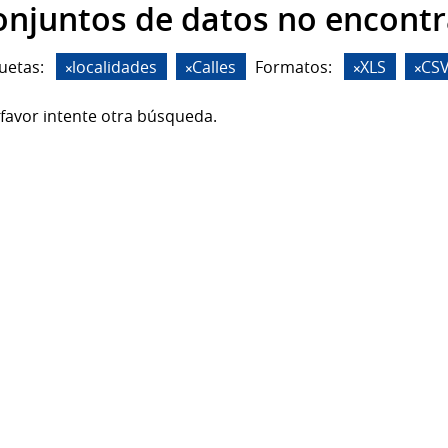
onjuntos de datos no encont
uetas:
localidades
Calles
Formatos:
XLS
CS
favor intente otra búsqueda.