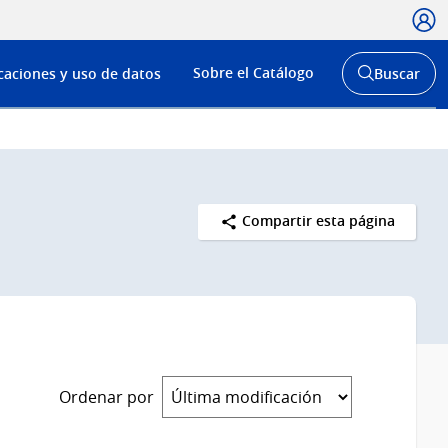
Usua
Menú
Sobre el Catálogo
caciones y uso de datos
Buscar
de
Abrir
buscador
navega
y
Compartir esta página
Ordenar por